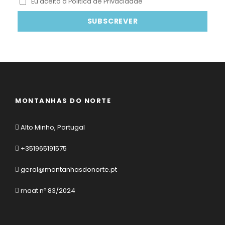
Eu aceito a Politica de Privacidade
MONTANHAS DO NORTE
Alto Minho, Portugal
+351965191575
geral@montanhasdonorte.pt
rnaat nº 83/2024