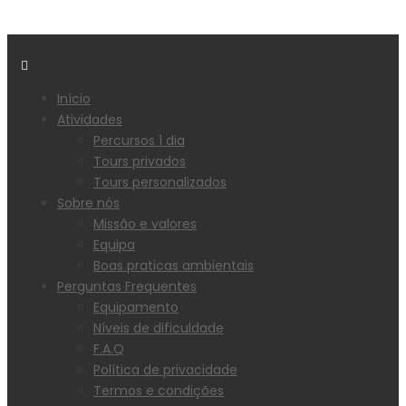
Início
Atividades
Percursos 1 dia
Tours privados
Tours personalizados
Sobre nós
Missão e valores
Equipa
Boas praticas ambientais
Perguntas Frequentes
Equipamento
Níveis de dificuldade
F.A.Q
Política de privacidade
Termos e condições