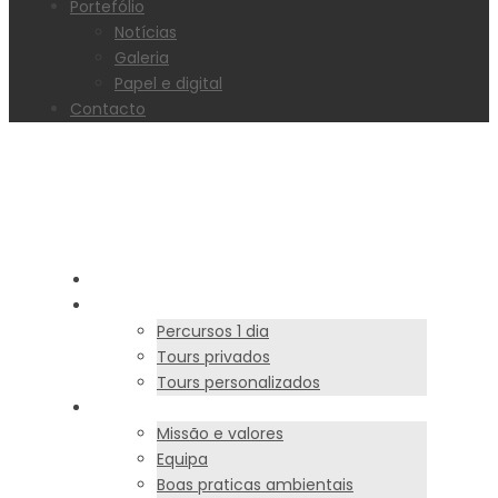
Portefólio
Notícias
Galeria
Papel e digital
Contacto
INÍCIO
ATIVIDADES
Percursos 1 dia
Tours privados
Tours personalizados
SOBRE NÓS
Missão e valores
Equipa
Boas praticas ambientais