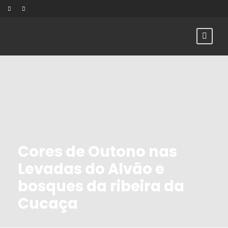
Cores de Outono nas
Levadas do Alvão e
bosques da ribeira da
Cucaça