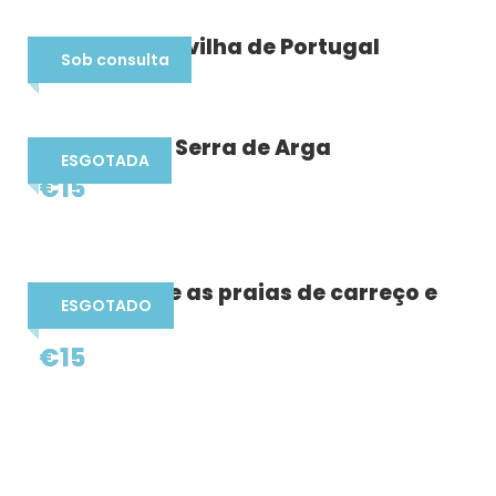
Sistelo: Maravilha de Portugal
Sob consulta
Planalto da Serra de Arga
ESGOTADA
€15
Sunset entre as praias de carreço e
ESGOTADO
afife
€15