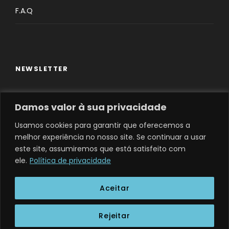
F.A.Q
NEWSLETTER
Insira o seu email
Damos valor à sua privacidade
Usamos cookies para garantir que oferecemos a
Eu aceito a Politica de Privacidade
melhor experiência no nosso site. Se continuar a usar
este site, assumiremos que está satisfeito com
ele.
Política de privacidade
Aceitar
TODOS OS DIREITOS RESERVADOS, 2026 MONTANHAS DO
Rejeitar
NORTE - RNAAT Nº 83/2024