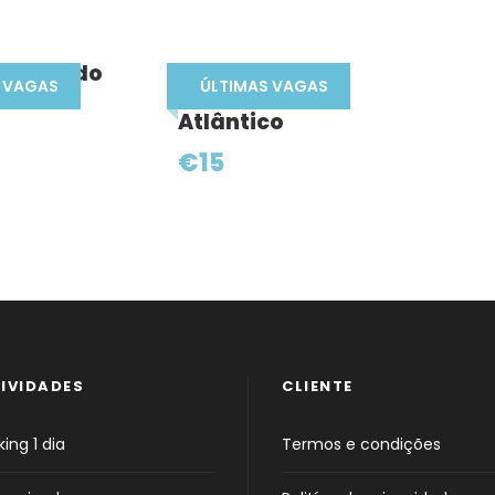
levadas do
Rota dos
 VAGAS
ÚLTIMAS VAGAS
miradouros do
Atlântico
€15
IVIDADES
CLIENTE
ing 1 dia
Termos e condições