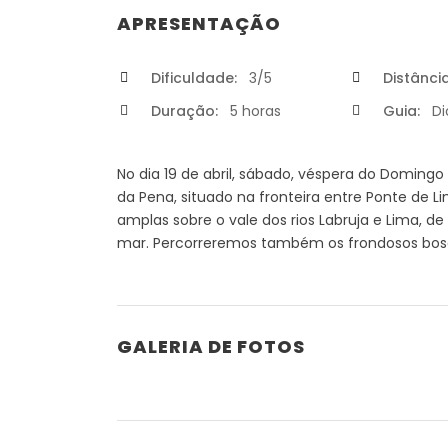
APRESENTAÇÃO
Dificuldade:
3/5
Distância
Duração:
5 horas
Guia:
Di
No dia 19 de abril, sábado, véspera do Domingo
da Pena, situado na fronteira entre Ponte de 
amplas sobre o vale dos rios Labruja e Lima, de
mar. Percorreremos também os frondosos bosq
GALERIA DE FOTOS