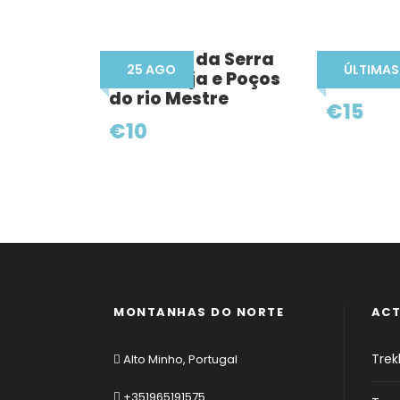
Encostas da Serra
Rios e 
25 AGO
ÚLTIMAS
da Labruja e Poços
Marão
do rio Mestre
€15
€10
MONTANHAS DO NORTE
ACT
Trekk
Alto Minho, Portugal
+351965191575