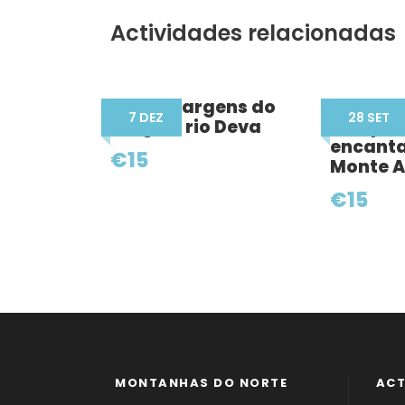
Actividades relacionadas
Pelas margens do
Miradou
7 DEZ
28 SET
mágico rio Deva
bosque
encant
€15
Monte A
€15
MONTANHAS DO NORTE
ACT