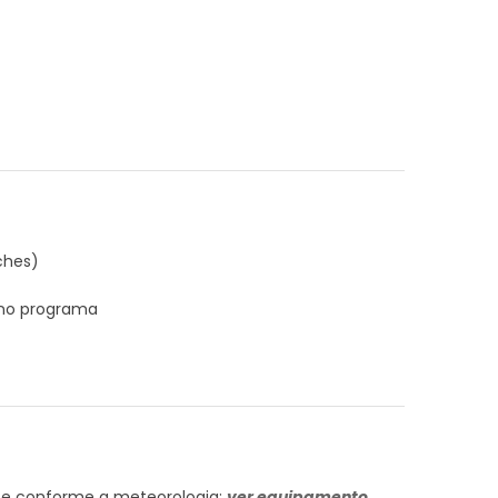
ches)
 no programa
te conforme a meteorologia:
ver equipamento