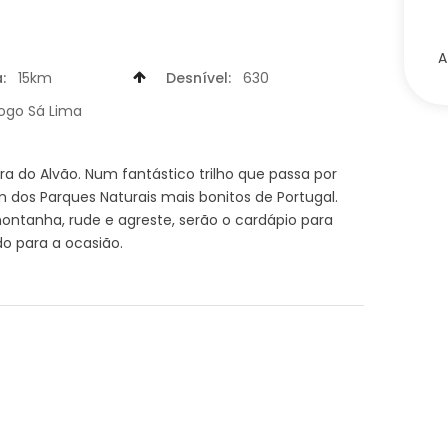
A
:
15km
Desnível:
630
ogo Sá Lima
ra do Alvão. Num fantástico trilho que passa por
m dos Parques Naturais mais bonitos de Portugal.
montanha, rude e agreste, serão o cardápio para
o para a ocasião.